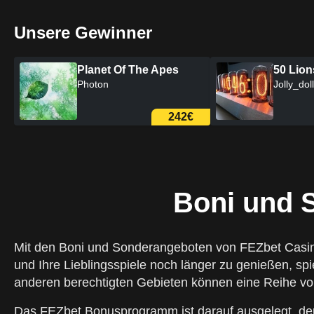
Unsere Gewinner
Planet Of The Apes
50 Lion
Photon
Jolly_dol
242€
Boni und 
Mit den Boni und Sonderangeboten von FEZbet Casin
und Ihre Lieblingsspiele noch länger zu genießen, spie
anderen berechtigten Gebieten können eine Reihe von 
Das FEZbet Bonusprogramm ist darauf ausgelegt, deut