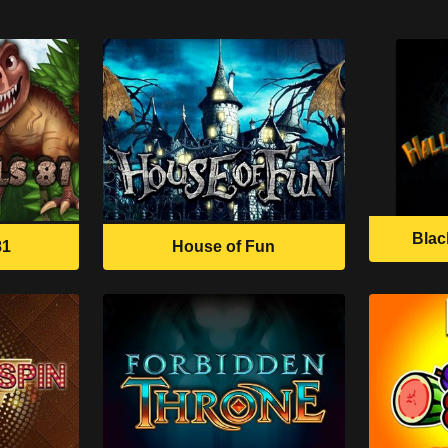
81
House of Fun
Blac