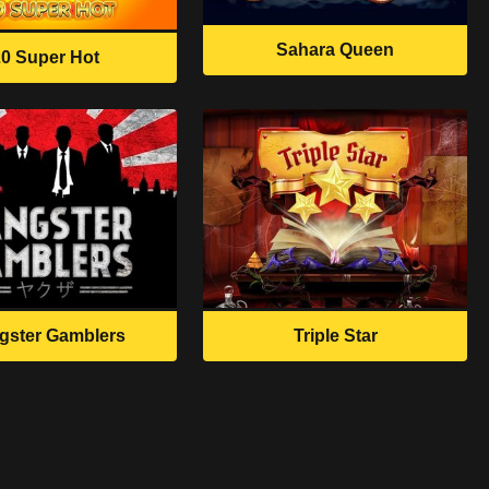
Sahara Queen
20 Super Hot
gster Gamblers
Triple Star