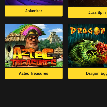
Jokerizer
Jazz Spin
Aztec Treasures
Dragon Eg