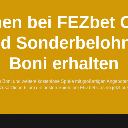
en bei FEZbet 
nd Sonderbeloh
Boni erhalten
 Boni und weitere kostenlose Spiele mit großartigen Angeboten
 zusätzliche €, um die besten Spiele bei FEZbet Casino jetzt au