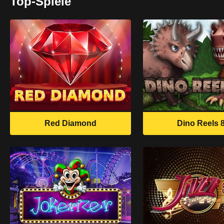
Top-Spiele
Boni und Funktionen für mobile Casinos
Ein Blick auf die FEZbet Casino Boni
Red Diamond
Dino Reels 