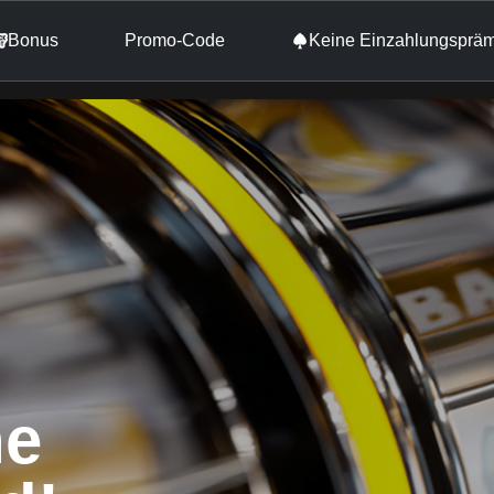
Bonus
Promo-Code
Keine Einzahlungspräm
he